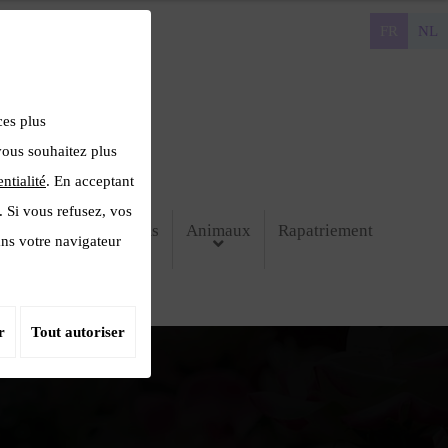
FR
NL
ces plus
 vous souhaitez plus
ntialité
. En acceptant
. Si vous refusez, vos
ntact
Crématoriums
Animaux
Rapatriement
ans votre navigateur
r
Tout autoriser