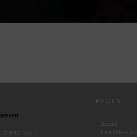
PAGES
nissen
Accueil
Funérailles - In
-
B-1090 Jette
//