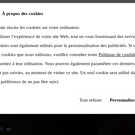
À propos des cookies
site stocke les cookies sur votre ordinateur.
liorer l’expérience de votre site Web, tout en vous fournissant des servi
kies sont également utilisés pour la personnalisation des publicités. Si
 cookies que nous utilisons, veuillez consulter notre
Politique de confide
sentez à leur utilisation. Vous pouvez également paramétrer ces derniers
Monuments
Décès &
À
Galerie
Co
funéraires
condoléances
 pas suivies, au moment de visiter ce site. Un seul cookie sera utilisé d
propos
préférence de ne pas être suivi.
Tout refuser
Personnalise
s